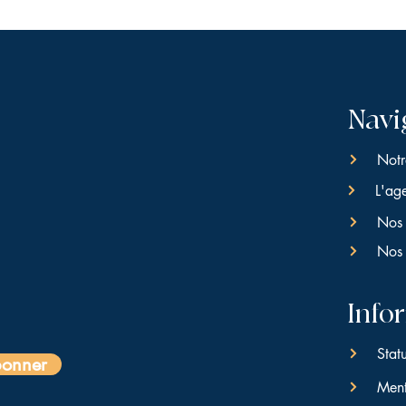
Navi
Notr
L'ag
Nos 
Nos 
Info
Stat
bonner
Ment