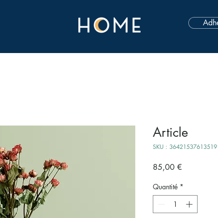
Adhé
Article
SKU : 36421537613519
Prix
85,00 €
Quantité
*