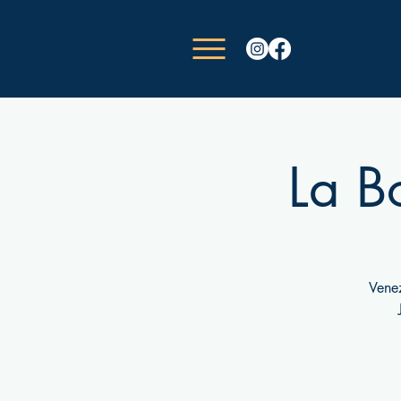
La B
Venez