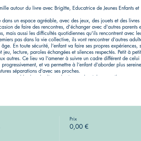
lle autour du livre avec Brigitte, Educatrice de Jeunes Enfants et 
e dans un espace agréable, avec des jeux, des jouets et des livres 
ccasion de faire des rencontres, d'échanger avec d'autres parents e
s, mais aussi les difficultés quotidiennes qu'ils rencontrent avec le
remiers pas dans la vie collective, ils vont rencontrer d’autres adult
 âge. En toute sécurité, l’enfant va faire ses propres expériences, 
t jeu, lecture, paroles échangées et silences respectés. Petit à pet
aux autres. Ce lieu va l’amener à suivre un cadre différent de celui
progressivement, et va permettre à l’enfant d’aborder plus serein
utures séparations d’avec ses proches.
être ensemble dans les livres, les jeux et les échanges. Il permettr
 enfant, de sortir de leurs tâches quotidiennes pour consacrer un
espace pour que les enfants puissent y évoluer en toute sécurité ph
du respect du projet.
incipaux supports des relations qui vont s’établir entre les différente
Prix
oins 4 familles et pour des enfants de 0-5 ans
s
0,00 €