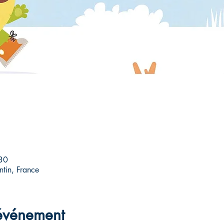
30
tin, France
'événement