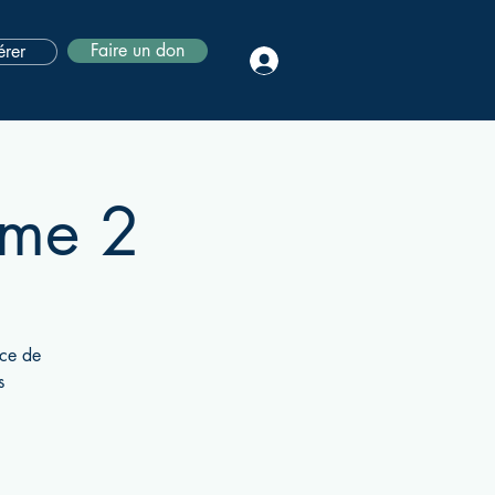
Faire un don
rer
ome 2
ice de
s