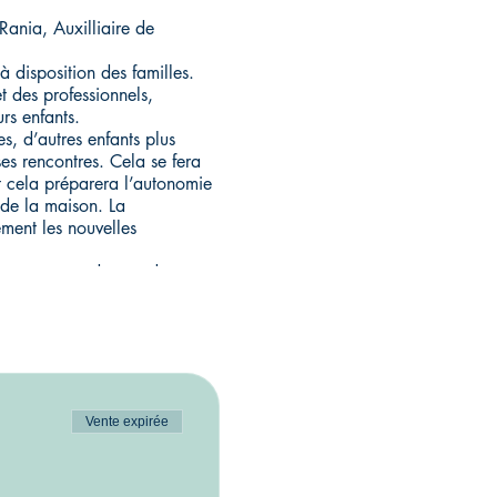
Rania, Auxilliaire de
à disposition des familles.
t des professionnels,
urs enfants.
es, d’autres enfants plus
ses rencontres. Cela se fera
it cela préparera l’autonomie
 de la maison. La
ement les nouvelles
a aux parents de prendre tout
 temps à leur enfant.
ysique et affective.
s personnes présentes.
Vente expirée