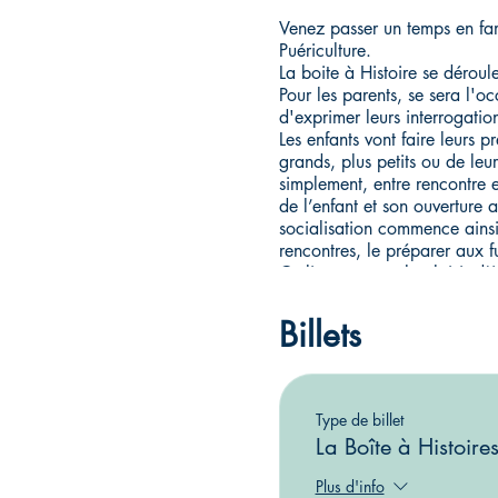
Venez passer un temps en fami
Puériculture.
La boite à Histoire se déroul
Pour les parents, se sera l'o
d'exprimer leurs interrogation
Les enfants vont faire leurs p
grands, plus petits ou de leur
simplement, entre rencontre e
de l’enfant et son ouverture 
socialisation commence ainsi 
rencontres, le préparer aux f
Ce lieu propose le plaisir d’
simplement du temps avec leur
Les accueillants aménagent l’
Billets
Ils sont garants du cadre et 
Le jeu et le livre sont les pr
Type de billet
L'atelier aura lieu pour au m
La Boîte à Histoire
Participation LIBRE
Plus d'info