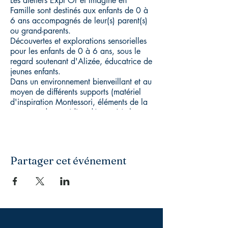
Les ateliers Expl'Or et Imagine en
Famille sont destinés aux enfants de 0 à
6 ans accompagnés de leur(s) parent(s)
ou grand-parents.
Découvertes et explorations sensorielles
pour les enfants de 0 à 6 ans, sous le
regard soutenant d'Alizée, éducatrice de
jeunes enfants.
Dans un environnement bienveillant et au
moyen de différents supports (matériel
d'inspiration Montessori, éléments de la
nature et du quotidien détournés), les
enfants pourront manipuler, imaginer et
explorer selon leurs envies et leurs
besoins.
Les ateliers seront évolutifs au fil des
Partager cet événement
saisons et du développement
psychomoteur des enfants.
--------
Avec Alizée
Après 10 ans exercés en crèche, cette
éducatrice de jeunes enfants s'est