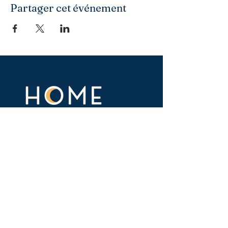
Partager cet événement
Association loi 1901
31 bis rue Courtois, Résidence Alix
Doré
93 055 Pantin, Seine-Saint-Denis
Navigation
Notre association