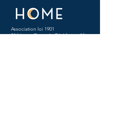
Association loi 1901
31 bis rue Courtois, Résidence Alix
Doré
93 055 Pantin, Seine-Saint-Denis
Navigation
Notre association
L'agenda
Nos cours