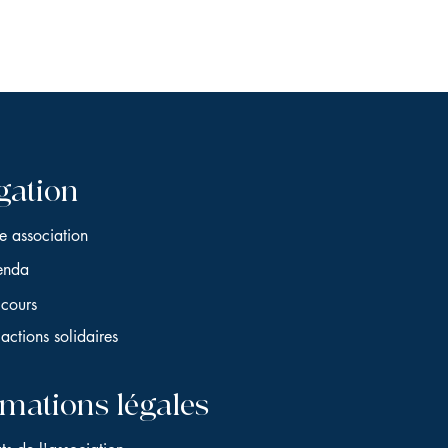
gation
e association
enda
cours
actions solidaires
rmations légales