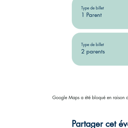
Type de billet
1 Parent
Type de billet
2 parents
Google Maps a été bloqué en raison de
Partager cet é