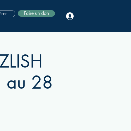
Faire un don
rer
ZLISH
i au 28