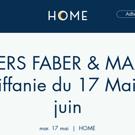
Adhé
IERS FABER & MA
iffanie du 17 Ma
juin
mar. 17 mai
  |  
HOME