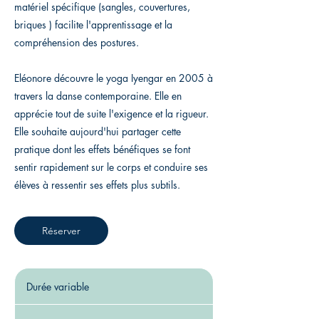
matériel spécifique (sangles, couvertures,
briques ) facilite l'apprentissage et la
compréhension des postures.
Eléonore découvre le yoga Iyengar en 2005 à
travers la danse contemporaine. Elle en
apprécie tout de suite l'exigence et la rigueur.
Elle souhaite aujourd'hui partager cette
pratique dont les effets bénéfiques se font
sentir rapidement sur le corps et conduire ses
Réserver
Durée variable
D
u
r