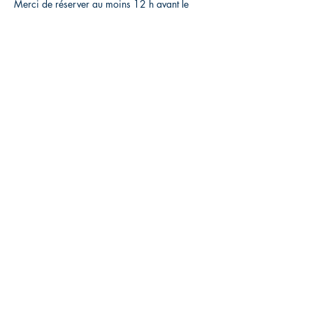
Merci de réserver au moins 12 h avant le
cours.
Merci d'arriver 10 min avant le début du
cours.
Merci de nous prévenir en cas de désistement
au moins 24h avant sinon le cours sera débité
de votre formule
Si porte fermée, appeler l'enseignant (voir sur
la page Contact Equipe sur notre site
https://www.homeassociation.org/%C3%A9
quipe)