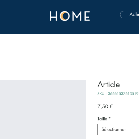
Adhé
Article
SKU : 36661537613519
Prix
7,50 €
Taille
*
Sélectionner