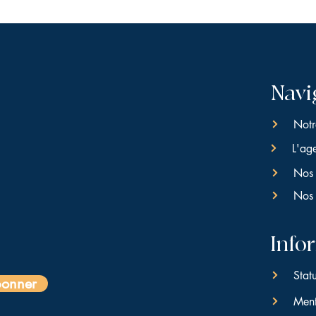
leur confiance.
Navi
Notr
L'ag
Nos 
Nos 
Info
Stat
bonner
Ment