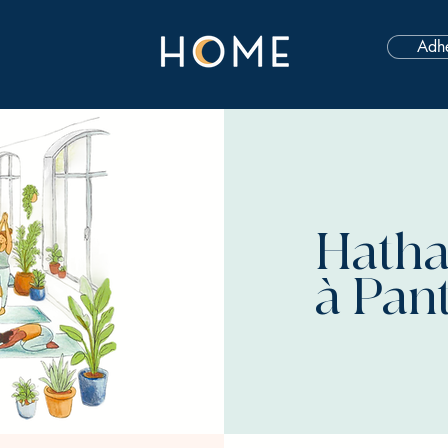
Adhé
Hatha
à Pan