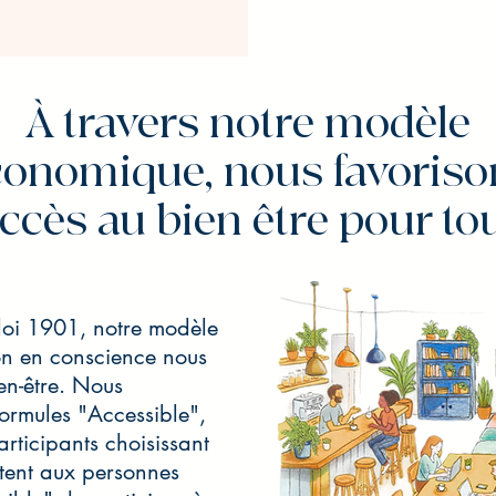
À travers notre modèle
conomique, nous favoriso
accès au bien être pour to
loi 1901, notre modèle
on en conscience nous
en-être. Nous
formules "Accessible",
articipants choisissant
ttent aux personnes