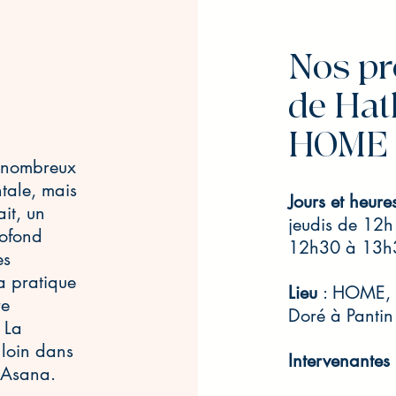
Nos pr
de Hat
HOME
 nombreux
tale, mais
Jours et heure
ait, un
jeudis de 12h
rofond
12h30 à 13h30​​​​
es
a pratique
Lieu
: HOME, 3
re
Doré à Pantin
 La
 loin dans
Intervenantes
e Asana.