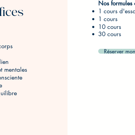
Nos formules 
fices
1 cours d'ess
1 cours
10 cours
30 cours
 corps
Réserver mo
dien
et mentales
onsciente
ge
uilibre