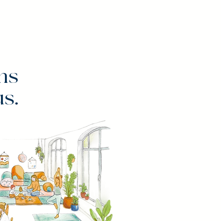
ns
us.