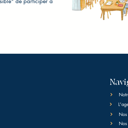
ssible" de participer à
Navi
Notr
L'ag
Nos 
Nos 