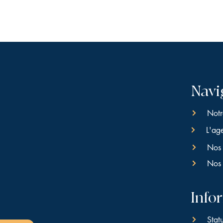
Navi
Notr
L'ag
Nos 
Nos 
Info
Stat