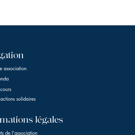
gation
e association
enda
cours
actions solidaires
rmations légales
uts de l'association