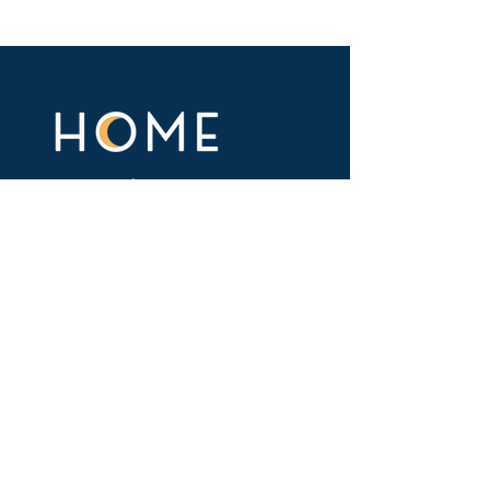
Association loi 1901
31 bis rue Courtois, Résidence Alix
Doré
93 055 Pantin, Seine-Saint-Denis
Navigation
Notre association
L'agenda