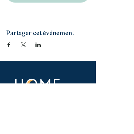
Partager cet événement
Association loi 1901
31 bis rue Courtois, Résidence Alix
Doré
93 055 Pantin, Seine-Saint-Denis