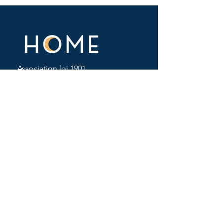
Association loi 1901
31 bis rue Courtois, Résidence Alix
Doré
93 055 Pantin, Seine-Saint-Denis
Navigation
Notre association
L'agenda